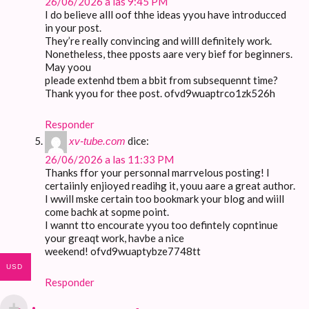
26/06/2026 a las 9:45 PM
I do believe alll oof thhe ideas yyou have introducced
in your post.
They’re really convincing and willl definitely work.
Nonetheless, thee pposts aare very bief for beginners.
May yoou
pleade extenhd tbem a bbit from subsequennt time?
Thank yyou for thee post. ofvd9wuaptrco1zk526h
Responder
dice:
xv-tube.com
26/06/2026 a las 11:33 PM
Thanks ffor your personnal marrvelous posting! I
certaiinly enjioyed readihg it, youu aare a great author.
I wwill mske certain too bookmark your blog and wiill
come bachk at sopme point.
I wannt tto encourate yyou too defintely copntinue
your greaqt work, havbe a nice
weekend! ofvd9wuaptybze7748tt
USD
Responder