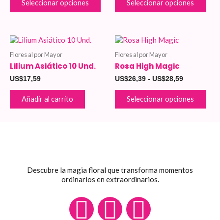
Seleccionar opciones
Seleccionar opciones
se
se
pueden
pue
elegir
eleg
en
en
Este
Rango
la
la
de
pro
página
pági
Flores al por Mayor
Flores al por Mayor
precios:
tien
de
de
desde
Lilium Asiático 10 Und.
Rosa High Magic
múlt
US$26,39
producto
pro
vari
US$
17,59
US$
26,39
-
US$
28,59
hasta
Las
US$28,59
opci
Añadir al carrito
Seleccionar opciones
se
pue
eleg
en
la
pági
de
pro
Descubre la magia floral que transforma momentos
ordinarios en extraordinarios.
F
I
W