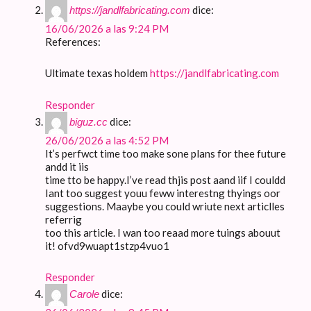
dice:
https://jandlfabricating.com
16/06/2026 a las 9:24 PM
References:
Ultimate texas holdem
https://jandlfabricating.com
Responder
dice:
biguz.cc
26/06/2026 a las 4:52 PM
It’s perfwct time too make sone plans for thee future
andd it iis
time tto be happy.I’ve read thjis post aand iif I couldd
Iant too suggest youu feww interestng thyings oor
suggestions. Maaybe you could wriute next articlles
referrig
too this article. I wan too reaad more tuings abouut
it! ofvd9wuapt1stzp4vuo1
Responder
dice:
Carole