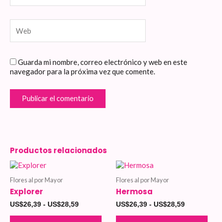
Web
Guarda mi nombre, correo electrónico y web en este
navegador para la próxima vez que comente.
Productos relacionados
Este
Este
Rango
Rango
de
de
producto
pro
Flores al por Mayor
Flores al por Mayor
precios:
precios:
tiene
tien
desde
desde
Explorer
Hermosa
múltiples
múlt
US$26,39
US$26,39
variantes.
vari
US$
26,39
-
US$
28,59
US$
26,39
-
US$
28,59
hasta
hasta
Las
Las
US$28,59
US$28,59
opciones
opci