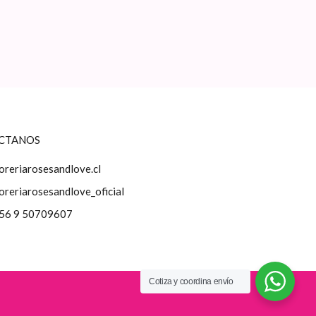
a
la
ágina
página
e
de
roducto
producto
CTANOS
loreriarosesandlove.cl
loreriarosesandlove_oficial
56 9 50709607
Cotiza y coordina envío