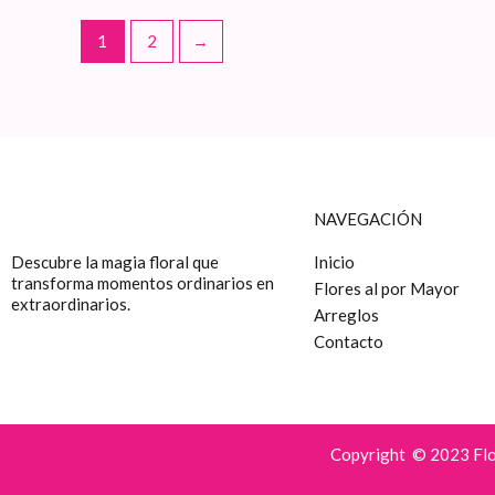
la
página
1
2
→
de
producto
NAVEGACIÓN
Descubre la magia floral que
Inicio
transforma momentos ordinarios en
Flores al por Mayor
extraordinarios.
Arreglos
Contacto
Copyright © 2023 Flor