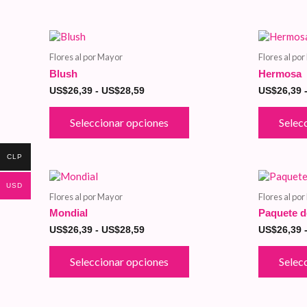
pueden
elegir
en
Este
Rango
la
de
producto
página
Flores al por Mayor
Flores al po
precios:
tiene
de
desde
Blush
Hermosa
múltiples
producto
US$26,39
variantes.
US$
26,39
-
US$
28,59
US$
26,39
hasta
Las
US$28,59
opciones
Seleccionar opciones
Selec
se
pueden
elegir
CLP
en
Este
Rango
la
USD
de
producto
página
Flores al por Mayor
Flores al po
precios:
tiene
de
desde
Mondial
Paquete d
múltiples
producto
US$26,39
variantes.
US$
26,39
-
US$
28,59
US$
26,39
hasta
Las
US$28,59
opciones
Seleccionar opciones
Selec
se
pueden
elegir
en