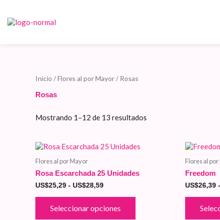
Ordenado
Ir
por
al
precio:
contenido
bajo
a
alto
Inicio
/
Flores al por Mayor
/ Rosas
Rosas
Mostrando 1–12 de 13 resultados
Este
Rango
de
producto
Flores al por Mayor
Flores al po
precios:
tiene
desde
Rosa Escarchada 25 Unidades
Freedom
múltiples
US$25,29
variantes.
US$
25,29
-
US$
28,59
US$
26,39
hasta
Las
US$28,59
opciones
Seleccionar opciones
Selec
se