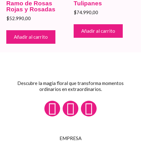
Ramo de Rosas
Tulipanes
Rojas y Rosadas
$
74.990,00
$
52.990,00
Añadir al carrito
Añadir al carrito
Descubre la magia floral que transforma momentos
ordinarios en extraordinarios.
F
I
W
a
n
h
c
s
a
EMPRESA