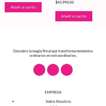
$
45.990,00
Añadir al carrito
Añadir al carrito
Descubre la magia floral que transforma momentos
ordinarios en extraordinarios.
F
I
W
a
n
h
c
s
a
EMPRESA
e
t
t
Sobre Nosotros