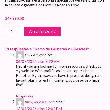
significativo para esa persona especial que desea elogiar con
la belleza y garantía de Florería Roses & Love.
$
48.990,00
Ramo
Añadir al carrito
de
Gerberas
y
Girasoles
19 respuestas a “Ramo de Gerberas y Girasoles”
cantidad
Felix Meyer
dice:
06/07/2024 a las 8:22 AM
Hey, if you are looking for more resources, check out
my website Webemail24 as I cover topics about
Robotics. By the way, you have impressive design and
layout, plus interesting content, you deserve a high
five!
Responder
http://dudoser.com
dice:
13/04/2026 a las 12:02 PM