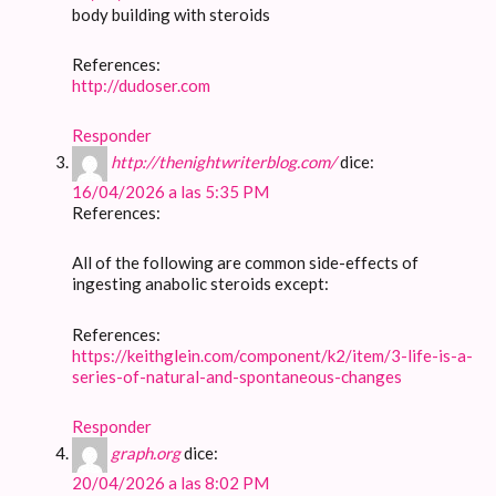
body building with steroids
References:
http://dudoser.com
Responder
http://thenightwriterblog.com/
dice:
16/04/2026 a las 5:35 PM
References:
All of the following are common side-effects of
ingesting anabolic steroids except:
References:
https://keithglein.com/component/k2/item/3-life-is-a-
series-of-natural-and-spontaneous-changes
Responder
graph.org
dice:
20/04/2026 a las 8:02 PM