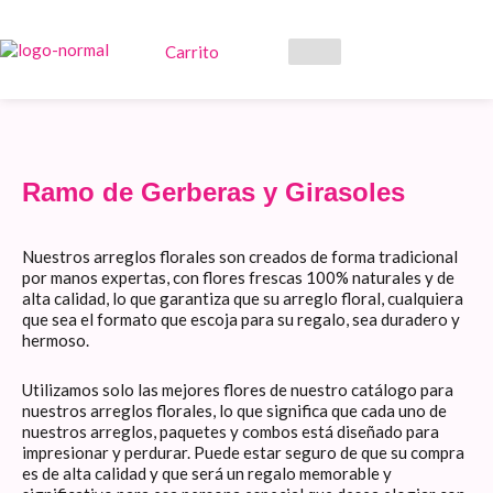
Ir
al
contenido
Carrito
Ramo de Gerberas y Girasoles
Nuestros arreglos florales son creados de forma tradicional
por manos expertas, con flores frescas 100% naturales y de
alta calidad, lo que garantiza que su arreglo floral, cualquiera
que sea el formato que escoja para su regalo, sea duradero y
hermoso.
Utilizamos solo las mejores flores de nuestro catálogo para
nuestros arreglos florales, lo que significa que cada uno de
nuestros arreglos, paquetes y combos está diseñado para
impresionar y perdurar. Puede estar seguro de que su compra
es de alta calidad y que será un regalo memorable y