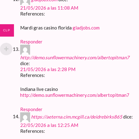
21/05/2026 a las 11:08 AM
References:
Mardi gras casino florida
gladjobs.com
CLP
Responder
http://demo.sunflowermachinery.com/albertopitman7
dice:
21/05/2026 a las 2:28 PM
References:
Indiana live casino
http://demo.sunflowermachinery.com/albertopitman7
Responder
https://aeterna.cim.mcgill.ca/deidrebirks865
dice:
22/05/2026 a las 12:25 AM
References: