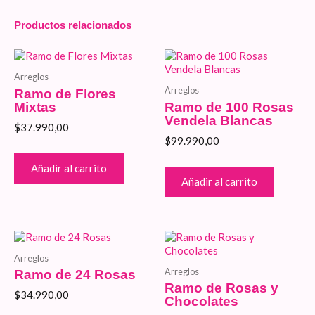
Productos relacionados
Arreglos
Arreglos
Ramo de Flores
Mixtas
Ramo de 100 Rosas
Vendela Blancas
$
37.990,00
$
99.990,00
Añadir al carrito
Añadir al carrito
Arreglos
Arreglos
Ramo de 24 Rosas
Ramo de Rosas y
$
34.990,00
Chocolates