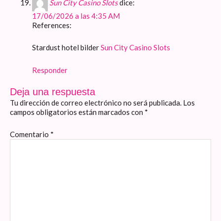
Sun City Casino Slots
dice:
17/06/2026 a las 4:35 AM
References:
Stardust hotel bilder
Sun City Casino Slots
Responder
Deja una respuesta
Tu dirección de correo electrónico no será publicada.
Los
campos obligatorios están marcados con
*
Comentario
*