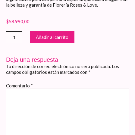
la belleza y garantía de Florería Roses & Love.
$
58.990,00
Cilindro
Añadir al carrito
de
Rosas
y
Girasoles
Deja una respuesta
cantidad
Tu dirección de correo electrónico no será publicada.
Los
campos obligatorios están marcados con
*
Comentario
*