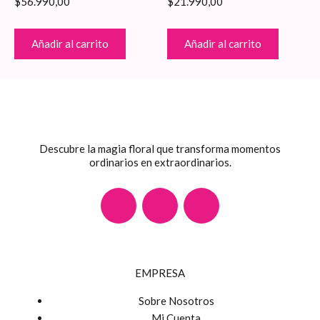
$
56.990,00
$
21.990,00
Añadir al carrito
Añadir al carrito
Descubre la magia floral que transforma momentos
ordinarios en extraordinarios.
F
I
W
a
n
h
c
s
a
EMPRESA
e
t
t
Sobre Nosotros
Mi Cuenta