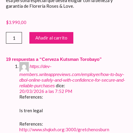
esa persona especial que desea elogiar con la belleza y
garantía de Florería Roses & Love.
$
3.990,00
Cerveza
Añadir al carrito
Kutsman
Torobayo
cantidad
19 respuestas a “Cerveza Kutsman Torobayo”
https://dev-
members.writeappreviews.com/employer/how-to-buy-
dbol-online-safely-and-with-confidence-for-secure-and-
dice:
reliable-purchases
20/03/2026 a las 7:52 PM
References:
Is tren legal
References:
http://www.shqkxh.org:3000/gretchenosburn