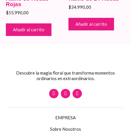
Rojas
$
34.990,00
$
55.990,00
Añadir al carrito
Añadir al carrito
Descubre la magia floral que transforma momentos
ordinarios en extraordinarios.
F
I
W
a
n
h
c
s
a
e
t
t
b
a
s
o
g
a
EMPRESA
o
r
p
k
a
p
m
Sobre Nosotros