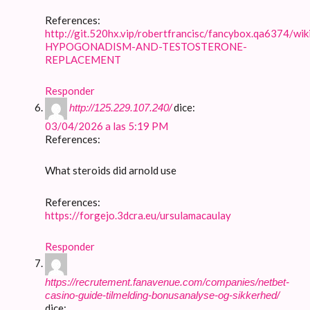
References:
http://git.520hx.vip/robertfrancisc/fancybox.qa6374/wi
HYPOGONADISM-AND-TESTOSTERONE-
REPLACEMENT
Responder
dice:
http://125.229.107.240/
03/04/2026 a las 5:19 PM
References:
What steroids did arnold use
References:
https://forgejo.3dcra.eu/ursulamacaulay
Responder
https://recrutement.fanavenue.com/companies/netbet-
casino-guide-tilmelding-bonusanalyse-og-sikkerhed/
dice: