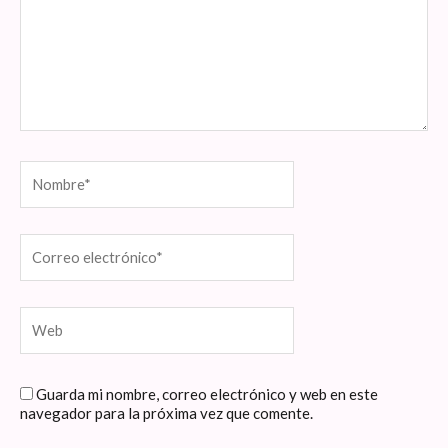
Nombre*
Correo
electrónico*
Web
Guarda mi nombre, correo electrónico y web en este
navegador para la próxima vez que comente.