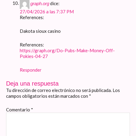
dice:
graph.org
27/04/2026 a las 7:37 PM
References:
Dakota sioux casino
References:
https://graph.org/Do-Pubs-Make-Money-Off-
Pokies-04-27
Responder
Deja una respuesta
Tu dirección de correo electrónico no será publicada.
Los
campos obligatorios están marcados con
*
Comentario
*