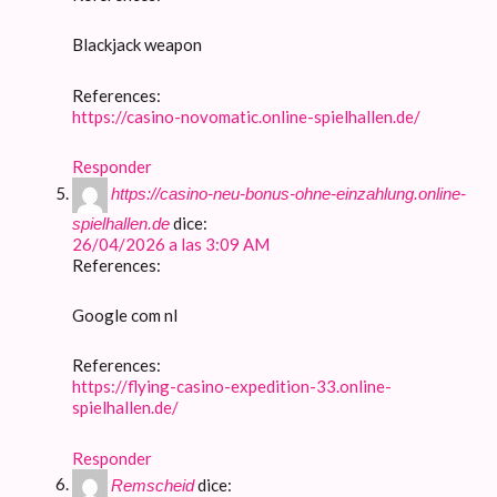
Blackjack weapon
References:
https://casino-novomatic.online-spielhallen.de/
Responder
https://casino-neu-bonus-ohne-einzahlung.online-
dice:
spielhallen.de
26/04/2026 a las 3:09 AM
References:
Google com nl
References:
https://flying-casino-expedition-33.online-
spielhallen.de/
Responder
dice:
Remscheid