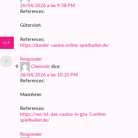
26/04/2026 a las 9:58 PM
References:
Gütersloh
References:
CLP
https://dunder-casino.online-spielhallen.de/
Responder
dice:
Chemnitz
26/04/2026 a las 10:20 PM
References:
Mannheim
References:
https://wo-ist-das-casino-in-gta-5.online-
spielhallen.de/
Responder