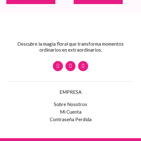
Descubre la magia floral que transforma momentos
ordinarios en extraordinarios.
F
I
W
a
n
h
c
s
a
e
t
t
b
a
s
o
g
a
EMPRESA
o
r
p
k
a
p
m
Sobre Nosotros
Mi Cuenta
Contraseña Perdida