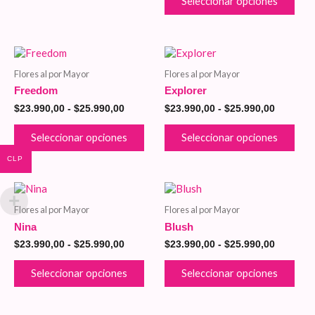
Seleccionar opciones
eleg
en
la
pági
Este
Este
Rango
Rango
de
de
de
producto
pro
Flores al por Mayor
Flores al por Mayor
pro
precios:
precios:
tiene
tien
desde
desde
Freedom
Explorer
múltiples
múlt
$23.990,00
$23.990,
variantes.
vari
$
23.990,00
-
$
25.990,00
$
23.990,00
-
$
25.990,00
hasta
hasta
Las
Las
$25.990,00
$25.990,
opciones
opci
Seleccionar opciones
Seleccionar opciones
se
se
pueden
pue
CLP
elegir
eleg
en
en
Este
Este
Rango
Rango
la
la
de
de
producto
pro
Flores al por Mayor
Flores al por Mayor
página
pági
precios:
precios:
tiene
tien
desde
desde
de
de
Nina
Blush
múltiples
múlt
$23.990,00
$23.990,
producto
pro
variantes.
vari
$
23.990,00
-
$
25.990,00
$
23.990,00
-
$
25.990,00
hasta
hasta
Las
Las
$25.990,00
$25.990,
opciones
opci
Seleccionar opciones
Seleccionar opciones
se
se
pueden
pue
elegir
eleg