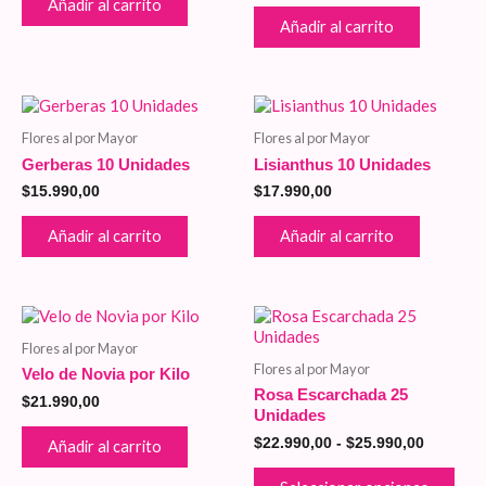
Añadir al carrito
5
de 5
Añadir al carrito
Flores al por Mayor
Flores al por Mayor
Gerberas 10 Unidades
Lisianthus 10 Unidades
$
15.990,00
$
17.990,00
Añadir al carrito
Añadir al carrito
Este
Rango
de
pro
Flores al por Mayor
precios:
tien
Flores al por Mayor
desde
Velo de Novia por Kilo
múlt
$22.990,
Rosa Escarchada 25
vari
$
21.990,00
hasta
Unidades
Las
$25.990,
opci
$
22.990,00
-
$
25.990,00
Añadir al carrito
se
pue