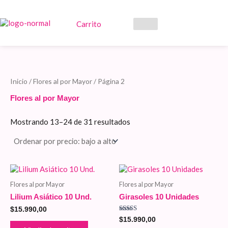
Ordenado
Ir
por
al
precio:
contenido
Carrito
bajo
a
alto
Inicio
/
Flores al por Mayor
/ Página 2
Flores al por Mayor
Mostrando 13–24 de 31 resultados
Flores al por Mayor
Flores al por Mayor
Lilium Asiático 10 Und.
Girasoles 10 Unidades
$
15.990,00
Valorado
$
15.990,00
con