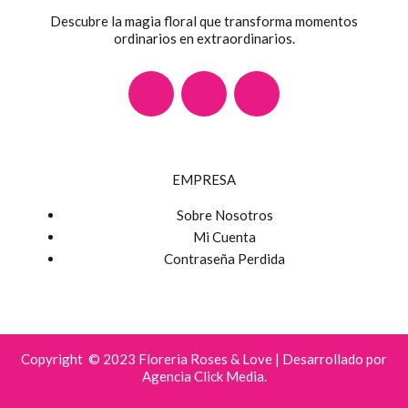
Descubre la magia floral que transforma momentos
ordinarios en extraordinarios.
F
I
W
a
n
h
c
s
a
EMPRESA
e
t
t
Sobre Nosotros
Mi Cuenta
b
a
s
Contraseña Perdida
o
g
a
o
r
p
Copyright © 2023 Floreria Roses & Love | Desarrollado por
Agencia Click Media.