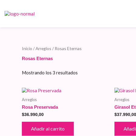
Ordenado
Ir
por
al
precio:
contenido
bajo
a
alto
Inicio
/
Arreglos
/ Rosas Eternas
Rosas Eternas
Mostrando los 3 resultados
Arreglos
Arreglos
Rosa Preservada
Girasol E
$
36.990,00
$
37.990,0
Añadir al carrito
Añadir