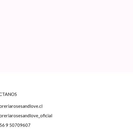
CTANOS
loreriarosesandlove.cl
loreriarosesandlove_oficial
56 9 50709607