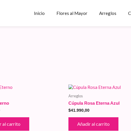
Inicio
Flores al Mayor
Arreglos
C
Arreglos
terno
Cúpula Rosa Eterna Azul
0
$
41.990,00
 al carrito
Añadir al carrito